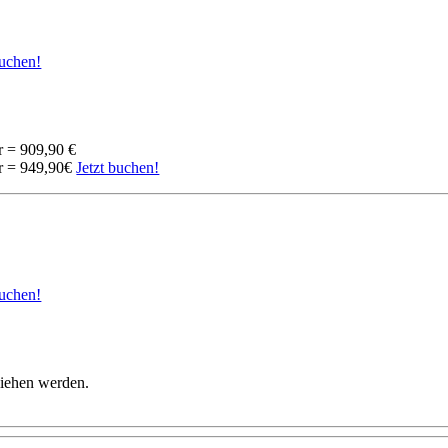
buchen!
r = 909,90 €
r = 949,90€
Jetzt buchen!
buchen!
liehen werden.