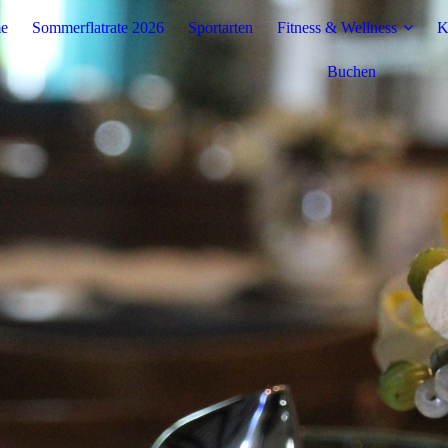
e
Sommerflatrate 2026
Sportarten
Fitness & Wellness
K
Buchen